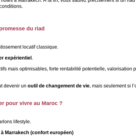
hôtes à Marrakech. À la fin, vous saurez précisément si un riad
conditions.
 promesse du riad
tissement locatif classique.
r expérientiel
.
ifs mais optimisables, forte rentabilité potentielle, valorisation p
ut devenir un 
outil de changement de vie
, mais seulement si l’
er pour vivre au Maroc ?
rlons lifestyle.
à Marrakech (confort européen)