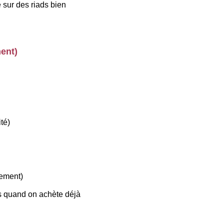
sur des riads bien 
ent)
té)
nement)
s quand on achète déjà 