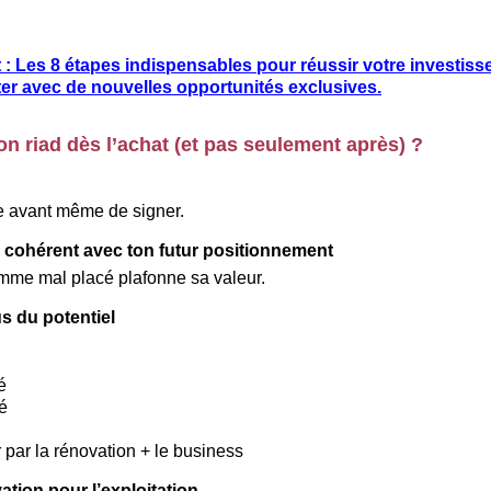
t : Les 8 étapes indispensables pour réussir votre investis
ter avec de nouvelles opportunités exclusives.
n riad dès l’achat (et pas seulement après) ?
e avant même de signer.
r cohérent avec ton futur positionnement
amme mal placé plafonne sa valeur.
s du potentiel
é
é
r par la rénovation + le business
ation pour l’exploitation