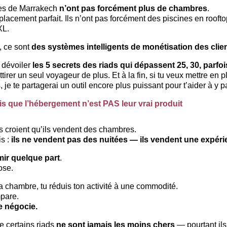
les de Marrakech 
n’ont pas forcément plus de chambres
.
mplacement parfait. Ils n’ont pas forcément des piscines en roof
XL.
 ce sont 
des systèmes intelligents de monétisation des clie
 dévoiler 
les 5 secrets des riads qui dépassent 25, 30, parfo
ttirer un seul voyageur de plus. Et à la fin, si tu veux mettre en 
je te partagerai un outil encore plus puissant pour t’aider à y p
is que l’hébergement n’est PAS leur vrai produit
 croient qu’ils vendent des chambres.
s : 
ils ne vendent pas des nuitées — ils vendent une expéri
ir quelque part
.
ose.
la chambre, tu réduis ton activité à une commodité.
pare.
e négocie.
e certains riads 
ne sont jamais les moins chers
 — pourtant ils