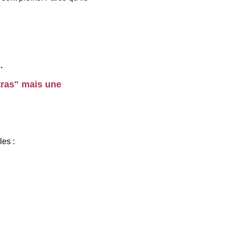
.
tras" mais une 
les :