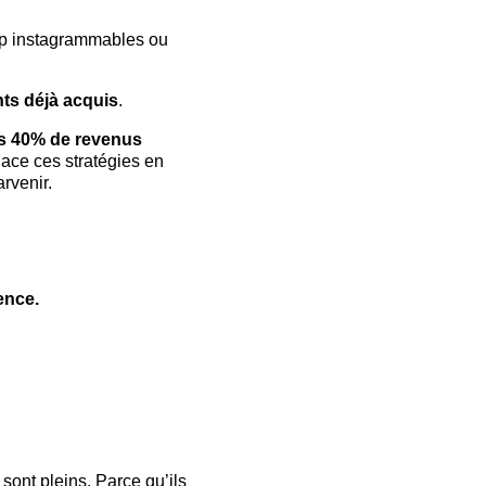
top instagrammables ou 
nts déjà acquis
.
is 40% de revenus 
place ces stratégies en 
arvenir.
ence.
 sont pleins. Parce qu’ils 