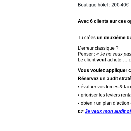
Boutique hôtel : 20€-40€
Avec 6 clients sur ces o
Tu crées 
un deuxième bu
L’erreur classique ?
Penser : 
« Je ne veux pa
Le client 
veut
 acheter… ce
Vous voulez appliquer c
Réservez un audit straté
• évaluer vos forces & la
• prioriser les leviers ren
• obtenir un plan d’action
👉 
Je veux mon audit of