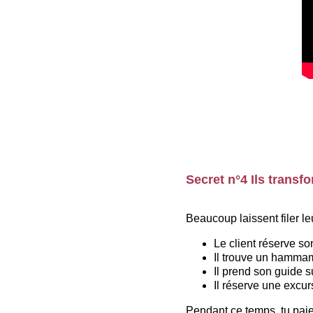
Secret n°4 Ils transf
Beaucoup laissent filer leur
Le client réserve son
Il trouve un hammam
Il prend son guide s
Il réserve une excur
Pendant ce temps, tu paie