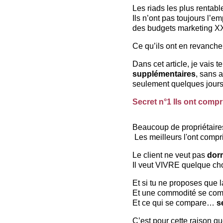
Les riads les plus rentab
Ils n’ont pas toujours l’e
des budgets marketing X
Ce qu’ils ont en revanche,
Dans cet article, je vais te
supplémentaires
, sans a
seulement quelques jours, 
Secret n°1 Ils ont compr
Beaucoup de propriétaires
 Les meilleurs l'ont compri
Le client ne veut pas 
dorm
Il veut VIVRE quelque ch
Et si tu ne proposes que 
Et une commodité se com
Et ce qui se compare… 
s
C’est pour cette raison qu